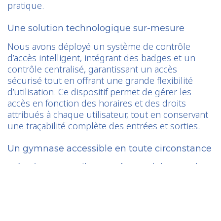
pratique.
Une solution technologique sur-mesure
Nous avons déployé un système de contrôle
d’accès intelligent, intégrant des badges et un
contrôle centralisé, garantissant un accès
sécurisé tout en offrant une grande flexibilité
d’utilisation. Ce dispositif permet de gérer les
accès en fonction des horaires et des droits
attribués à chaque utilisateur, tout en conservant
une traçabilité complète des entrées et sorties.
Un gymnase accessible en toute circonstance
Grâce à cette installation, même en l’absence du
gardien, les adhérents peuvent continuer à
pratiquer leur activité sportive en toute simplicité.
Les responsables de sections disposent d’un outil
efficace pour gérer les flux d’usagers, sans