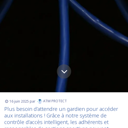
ATM PROTECT
16 juin 2025
par
Plus besoin d’attendre un gardien pour accéder
aux installations ! Grâce à notre système de
contrôle d’accès intelligent, les adhérents et